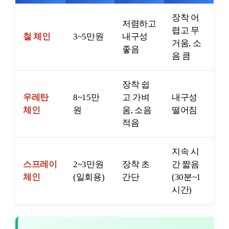
장착 어
저렴하고
렵고 무
철 체인
3~5만원
내구성
거움, 소
좋음
음 큼
장착 쉽
우레탄
8~15만
고 가벼
내구성
체인
원
움, 소음
떨어짐
적음
지속 시
스프레이
2~3만원
장착 초
간 짧음
체인
(일회용)
간단
(30분~1
시간)