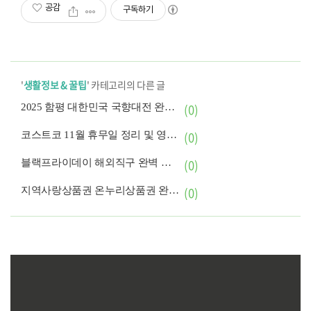
공감
구독하기
'
생활정보 & 꿀팁
' 카테고리의 다른 글
2025 함평 대한민국 국향대전 완벽 가이드
(0)
코스트코 11월 휴무일 정리 및 영업시간 확인표
(0)
블랙프라이데이 해외직구 완벽 가이드 (관부가세·배송·환율까지)
(0)
지역사랑상품권 온누리상품권 완벽 가이드
(0)
11월 전국 축제·행사 완벽 가이드 (가을 끝자락부터 겨울 시작까지)
(1)