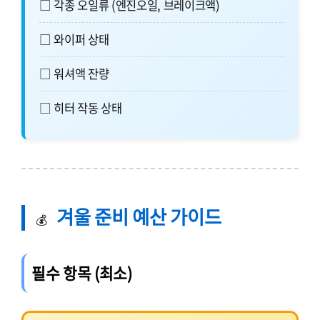
□ 각종 오일류 (엔진오일, 브레이크액)
□ 와이퍼 상태
□ 워셔액 잔량
□ 히터 작동 상태
겨울 준비 예산 가이드
💰
필수 항목 (최소)