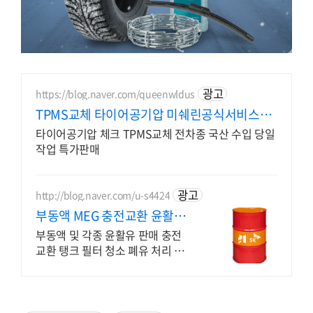
광고
https://blog.naver.com/queenwldus
TPMS교체 타이어공기압 미쉐린공식서비스센
터
타이어공기압 체크 TPMS교체 전차종 국산 수입 당일
작업 특가판매
광고
http://blog.naver.com/u-s4424
부동액 MEG 충전교환 윤활유
전문 전화상담환영
부동액 및 각종 윤활유 판매 충전
교환 탱크 필터 청소 폐유 처리 제
품 견적 문의